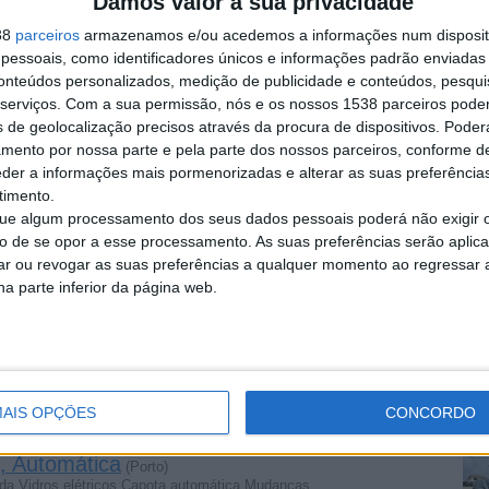
Damos valor à sua privacidade
Denunciar o anúnci
38
parceiros
armazenamos e/ou acedemos a informações num dispositi
essoais, como identificadores únicos e informações padrão enviadas 
conteúdos personalizados, medição de publicidade e conteúdos, pesqui
serviços.
Com a sua permissão, nós e os nossos 1538 parceiros pode
s de geolocalização precisos através da procura de dispositivos. Poderá
(Amieiras, Castelo Branco)
amento por nossa parte e pela parte dos nossos parceiros, conforme d
eno Citadino Matrícula: 24-GH-21 Ano: 2008 Modelo: Fortwo…
eder a informações mais pormenorizadas e alterar as suas preferência
timento.
e algum processamento dos seus dados pessoais poderá não exigir 
to de se opor a esse processamento. As suas preferências serão apli
(Ribeiro da Caçada, Guarda)
rar ou revogar as suas preferências a qualquer momento ao regressar a 
mento: Pequeno Citadino Matrícula: 76FC70 Ano: 2008…
na parte inferior da página web.
(Samões, Bragança)
0.8 cdi Passion 45 Combustível Diesel Registo Outubro 2008…
AIS OPÇÕES
CONCORDO
, Automática
(Porto)
tida Vidros elétricos Capota automática Mudanças…