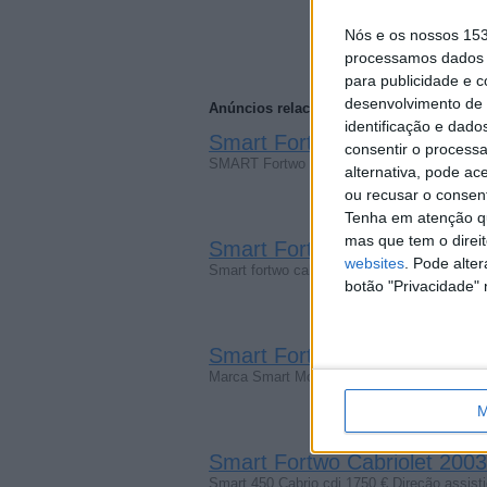
Nós e os nossos 15
processamos dados p
para publicidade e 
desenvolvimento de 
Anúncios relacionados
identificação e dado
Smart Fortwo Cabriolet 2008
consentir o process
SMART Fortwo Cabrio 84cv Segmento: Pequ
alternativa, pode ac
ou recusar o consen
Tenha em atenção qu
mas que tem o direi
Smart Fortwo Cabriolet 2008
websites
. Pode alte
Smart fortwo cabrio 1.0 gasolina 2008 Seg
botão "Privacidade" 
Smart Fortwo Cabriolet 2008
Marca Smart Modelo Fortwo Cabrio Versão 
M
Smart Fortwo Cabriolet 2003
Smart 450 Cabrio cdi 1750 € Direção assis