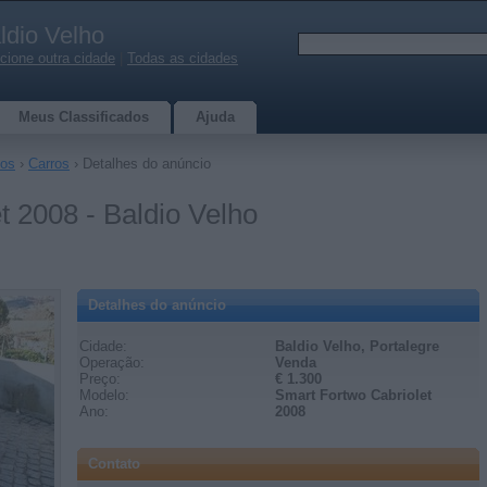
ldio Velho
cione outra cidade
|
Todas as cidades
Meus Classificados
Ajuda
los
›
Carros
› Detalhes do anúncio
t 2008 - Baldio Velho
Detalhes do anúncio
Cidade:
Baldio Velho, Portalegre
Operação:
Venda
Preço:
€ 1.300
Modelo:
Smart Fortwo Cabriolet
Ano:
2008
Contato