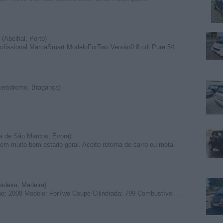
(Abelhal, Porto)
rofissional MarcaSmart ModeloForTwo Versão0.8 cdi Pure 54…
eródromo, Bragança)
a de São Marcos, Évora)
em muito bom estado geral. Aceito retoma de carro ou mota.
deira, Madeira)
no: 2008 Modelo: ForTwo Coupé Cilindrada: 799 Combustível…