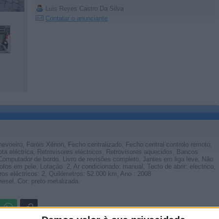
Luis Reyes Castro Da Silva
Contatar o anunciante
nevoeiro, Faróis Xénon, Fecho centralizado, Fecho central controlo remoto,
 eléctrica, Retrovisores eléctricos, Retrovisores aquecidos, Bancos
Computador de bordo, Livro de revisões completo, Jantes em liga leve, Não
ofos em pele, Lotação: 2, Ar condicionado: manual, Tecto de abrir: electrico,
dros eléctricos: 2, Quilómetros: 52.000 km, Ano : 2008
esel, Cor: preto metalizada.