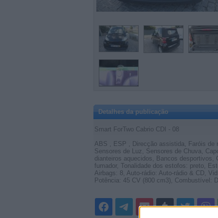
Detalhes da publicação
Smart ForTwo Cabrio CDI - 08
ABS , ESP , Direcção assistida, Faróis de 
Sensores de Luz, Sensores de Chuva, Capota
dianteiros aquecidos, Bancos desportivos, 
fumador, Tonalidade dos estofos: preto, Est
Airbags: 8, Auto-rádio: Auto-rádio & CD, Vi
Potência: 45 CV (800 cm3), Combustível: Di