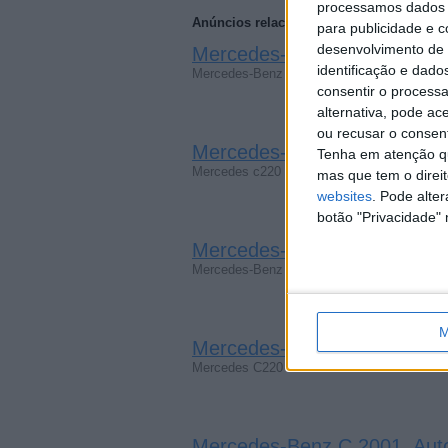
processamos dados p
Anúncios relacionados
para publicidade e 
desenvolvimento de 
Mercedes-Benz C 2001
(Vila N
identificação e dado
Mercedes-Benz C220 CDI Automático Modelo
consentir o process
alternativa, pode ac
ou recusar o consen
Mercedes-Benz C 2001
Tenha em atenção qu
(Achada
Mercedes c220 cdi Modelo: C 220 Ano: 200
mas que tem o direi
websites
. Pode alte
botão "Privacidade" 
Mercedes-Benz C 2001
(Achada
Mercedes-Benz C220 CDI W203 Matrícula: 
M
Mercedes-Benz C 2001
(Achada
Mercedes C220 cDi 2001 Classic Modelo: C
Mercedes-Benz C 2001, Aut