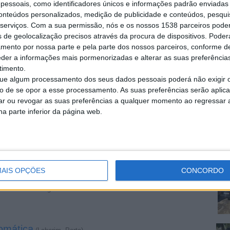
essoais, como identificadores únicos e informações padrão enviadas 
conteúdos personalizados, medição de publicidade e conteúdos, pesqui
serviços.
Com a sua permissão, nós e os nossos 1538 parceiros pode
ova de Gaia, Porto)
s de geolocalização precisos através da procura de dispositivos. Poderá
: C 220 Mês de Registo: Fevereiro Ano: 2001 Cilindrada…
amento por nossa parte e pela parte dos nossos parceiros, conforme d
eder a informações mais pormenorizadas e alterar as suas preferência
timento.
e algum processamento dos seus dados pessoais poderá não exigir 
 da Madeira, Madeira)
1 Combustível: Diesel Quilómetros: 460.000 km Tipo de…
to de se opor a esse processamento. As suas preferências serão apli
rar ou revogar as suas preferências a qualquer momento ao regressar a 
na parte inferior da página web.
 da Madeira, Madeira)
49-89-SM Modelo: C 220 Mês de Registo: Outubro Ano: 2001…
AIS OPÇÕES
CONCORDO
 da Madeira, Madeira)
 220 Mês de Registo: Maio Ano: 2001 Combustível: Diesel…
omática