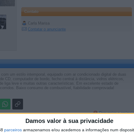
Contato
Carla Marisa
Contatar o anunciante
com um estilo intemporal, equipado com ar condicionado digital de duas
de CD, computador de bordo, fecho central à distância, vidros elétricos,
 de liga leve e muitas outras características. Em excelente estado de
orridos. Baixo consumo de combustível, fiabilidade comprovada!
Denunciar o anúnci
Damos valor à sua privacidade
38
parceiros
armazenamos e/ou acedemos a informações num dispositi