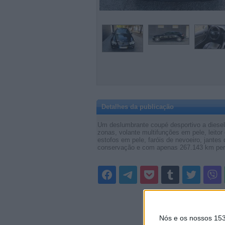
Detalhes da publicação
Um deslumbrante coupé desportivo a diesel 
zonas, volante multifunções em pele, leitor 
estofos em pele, faróis de nevoeiro, jantes
conservação e com apenas 267.143 km perc
Nós e os nossos 15