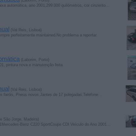
(Laborim, Porto)
xa automática, ano 2001,299.000 quilómetros, cor cinzento…
nual
(Val Reis, Lisboa)
pre perfeitamente maintained.No problema a reportar.
omática
(Laborim, Porto)
1, pintura nova e manutenção feita.
nual
(Val Reis, Lisboa)
s faróis, Pneus novos.Jantes de 17 polegadas.Telefone…
e São Jorge, Madeira)
 01Mercedes-Benz C220 SportCoupe CDI Veículo do Ano 2001…