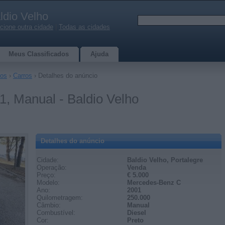
ldio Velho
cione outra cidade
|
Todas as cidades
Meus Classificados
Ajuda
los
›
Carros
› Detalhes do anúncio
, Manual - Baldio Velho
Detalhes do anúncio
Cidade:
Baldio Velho, Portalegre
Operação:
Venda
Preço:
€ 5.000
Modelo:
Mercedes-Benz C
Ano:
2001
Quilometragem:
250.000
Câmbio:
Manual
Combustível:
Diesel
Cor:
Preto